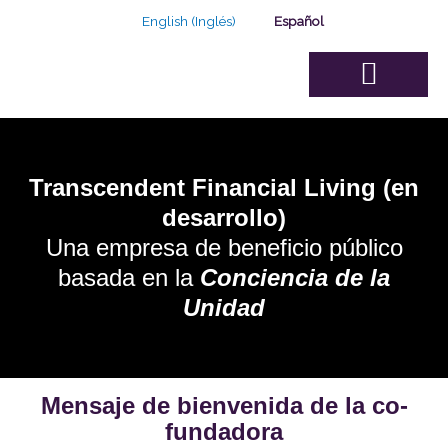
Ir
English
(
Inglés
)
Español
al
contenido
Sobre Nosotros
Junta de Asesores
Nuestra Solución
Nuestra capacidad
Transcendent Financial Living (en
desarrollo)
Una empresa de beneficio público
basada en la
Conciencia de la
Unidad
Mensaje de bienvenida de la co-
fundadora